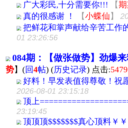
广大彩民,十分需要你!!!
【
期
真的很感谢 ！
【
小蝶仙
】
20
把鲜花和掌声献给辛苦工作
01 23:26:56
084期：【做张做势】劲爆
势
】
(
回
4
帖
)
(
历史记录
) 点击:
5479
好料！早发表值得尊敬！祝
2026-08-01 23:15:18
顶上================
23:19:45
顶顶顶$$$$$$$真心顶料