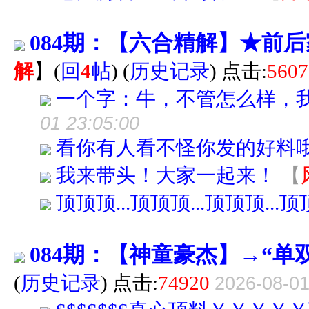
084期：【六合精解】★前
解
】
(
回
4
帖
)
(
历史记录
) 点击:
5607
一个字：牛，不管怎么样，
01 23:05:00
看你有人看不怪你发的好料哦
我来带头！大家一起来！
【
顶顶顶...顶顶顶...顶顶顶...
084期：【神童豪杰】→“单
(
历史记录
) 点击:
74920
2026-08-01