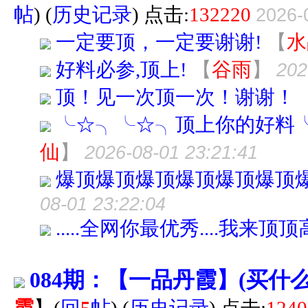
帖
)
(
历史记录
) 点击:
132220
2026-
一定要顶，一定要谢谢!
【
水
好料必参,顶上!
【
谷雨
】
202
顶！见一次顶一次！谢谢！
╰☆╮╰☆╮顶上你的好料
仙
】
2026-08-01 23:21:41
爆顶爆顶爆顶爆顶爆顶爆顶
08-01 23:22:04
.....全网你最优秀....我来顶
084期：【一品丹霞】(买什