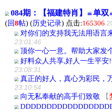
084期：【福建特肖】≌单
(
回
8
帖
)
(
历史记录
) 点击:
165306
2
对你们的支持我无法用语言来表
23:01:46
顶你一心一意。帮助大家发
好料众人共享,好人一生平安
23:08:31
真正的好人，真心为彩民，
23:10:54
向无私奉献的高手们致敬
【
DDDDDDDDDDDDDDDDD