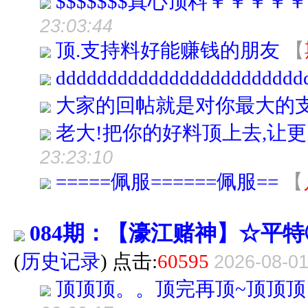
$$$$$$$真心顶料￥￥￥
23:03:44
顶.支持料好能赚钱的朋友
【
dddddddddddddddddddddddd
大家的回帖就是对你最大的
老大!把你的好料顶上去,让更多的
23:23:10
=====佩服======佩服==
【
084期：【濠江赌神】☆平
(
历史记录
) 点击:
60595
2026-08-01
顶顶顶。。顶完再顶~顶顶顶