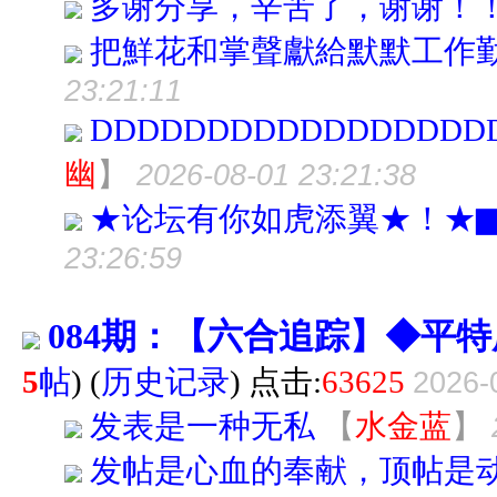
多谢分享，辛苦了，谢谢！
把鮮花和掌聲獻給默默工作
23:21:11
DDDDDDDDDDDDDDDDD
幽
】
2026-08-01 23:21:38
★论坛有你如虎添翼★！★
23:26:59
084期：【六合追踪】◆平
5
帖
)
(
历史记录
) 点击:
63625
2026-
发表是一种无私
【
水金蓝
】
发帖是心血的奉献，顶帖是