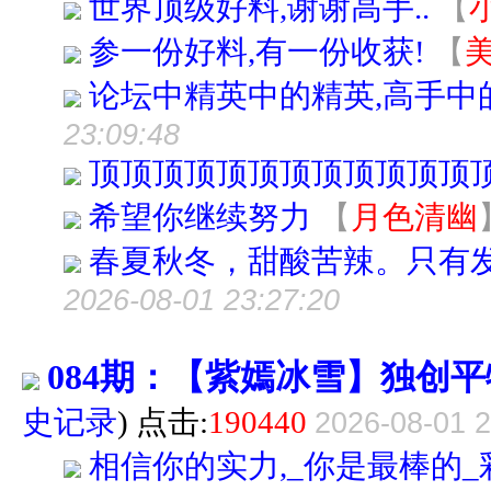
世界顶级好料,谢谢高手..
【
参一份好料,有一份收获!
【
论坛中精英中的精英,高手中的
23:09:48
顶顶顶顶顶顶顶顶顶顶顶顶
希望你继续努力
【
月色清幽
春夏秋冬，甜酸苦辣。只有
2026-08-01 23:27:20
084期：【紫嫣冰雪】独创平
史记录
) 点击:
190440
2026-08-01 2
相信你的实力,_你是最棒的