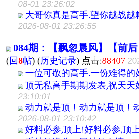
08-01 23:26:02
大哥你真是高手.望你越战越
2026-08-01 23:26:55
084期：【飘忽晨风】【前
(
回
8
帖
)
(
历史记录
) 点击:
88407
20
一位可敬的高手.一份难得的
顶无私高手期期发表,祝天天
23:10:01
动力就是顶！动力就是顶！
2026-08-01 23:10:42
好料必参,顶上!好料必参,顶