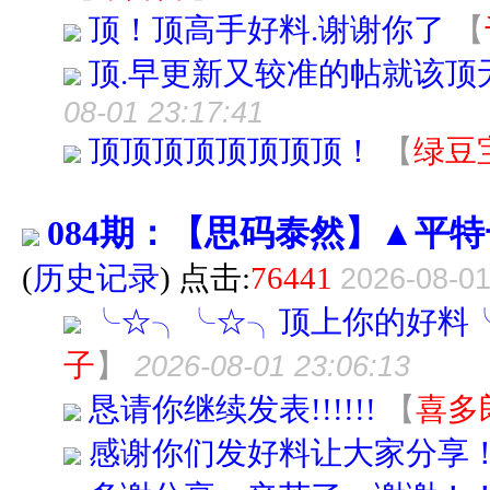
顶！顶高手好料.谢谢你了
【
顶.早更新又较准的帖就该顶
08-01 23:17:41
顶顶顶顶顶顶顶顶！
【
绿豆
084期：【思码泰然】▲平
(
历史记录
) 点击:
76441
2026-08-01
╰☆╮╰☆╮顶上你的好料
子
】
2026-08-01 23:06:13
恳请你继续发表!!!!!!
【
喜多
感谢你们发好料让大家分享