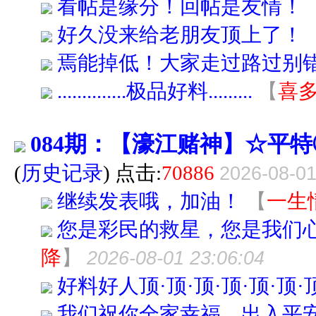
看帖是缘分！回帖是友情！
好久没来给老朋友顶上了！
焉能掉低！大家走过路过别
..............极品好料.........
【
喜
084期：【濠江赌神】☆平
(
历史记录
) 点击:
70886
2026-08-01
继续发表哦，加油！
【
一生
您是彩民的救星，您是我们
降
】
2026-08-01 23:06:04
好料好人顶·顶·顶·顶·顶·顶·
我们祝你全家幸福，出入平