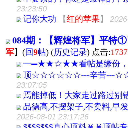
23:23:50
记你大功
【
红的苹果
】
2026
084期：【辉煌将军】平特
军
】
(
回
9
帖
)
(
历史记录
) 点击:
1737
━═★★☆★★看帖是缘份
顶☆☆☆☆☆☆---辛苦---
23:07:05
焉能掉低！大家走过路过别
品德高,不摆架子,不卖料,早
2026-08-01 23:17:26
$$$$$$$真心顶料￥￥顶帖