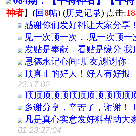
084期：【平特神者】【平特
神者
】
(
回
8
帖
)
(
历史记录
) 点击:
18
感谢你们发好料让大家分享
见一次顶一次．.见一次顶一
发贴是奉献，看贴是缘分 我
恩德永记心间!朋友,谢谢你!
顶真正的好人！好人有好报
23:17:02
顶顶顶顶顶顶顶顶顶顶顶顶
多谢分享，辛苦了，谢谢！
凡是真心实意发好料帮助大家
01 23:27:04