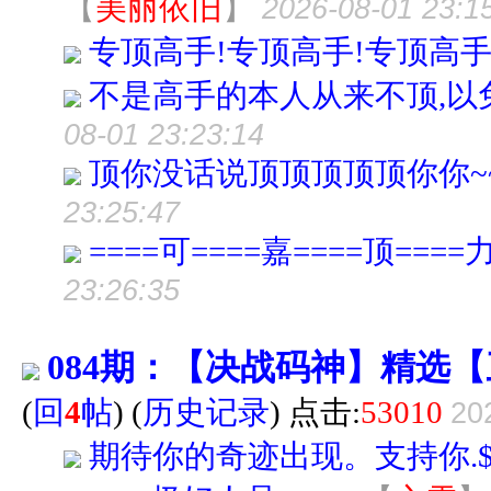
【
美丽依旧
】
2026-08-01 23:1
专顶高手!专顶高手!专顶高手
不是高手的本人从来不顶,以
08-01 23:23:14
顶你没话说顶顶顶顶顶你你~~~
23:25:47
====可====嘉====顶====
23:26:35
084期：【决战码神】精选
(
回
4
帖
)
(
历史记录
) 点击:
53010
20
期待你的奇迹出现。支持你.$$