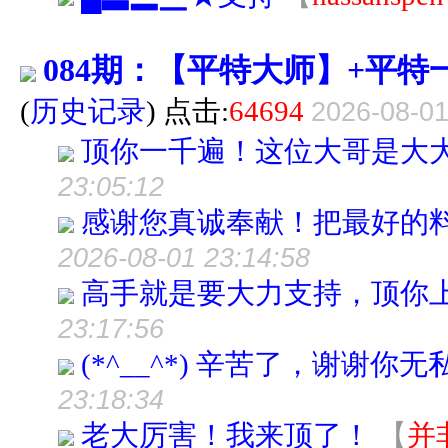
084期：【平特大师】+平
(
历史记录
) 点击:
64694
2026-08-01
顶你一千遍！这位大哥是大
23:05:12
感谢您真诚奉献！把最好的
2026-08-01 23:14:58
高手就是要大力支持，顶你
23:17:56
(*^__^*) 辛苦了，谢谢你
23:18:34
老大厉害！我来顶了！
【
并