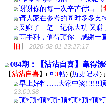
谢谢你的每一次辛苦付出
【
请大家在参考的同时多多支持
又赚了一笔，记你大功 又赚
高手料，值得顶你。感谢一
旧
】
2026-08-01 23:27:17
084期：【沾沾自喜】赢得
【
沾沾自喜
】
(
回
3
帖
)
(
历史记录
)
早上好料.......大家中奖!!!!!!顶啊..
23:09:38
顶*顶*顶*顶*顶*顶*顶*顶*