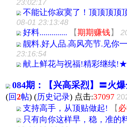
23:02:17
不能让你寂寞了！顶顶顶顶
08-01 23:13:48
好料..............
【
期期赚钱
】
2
靓料.好人品.高风亮节.见你
23:16:54
献上鲜花与祝福!精彩继续!
084期：【兴高采烈】〓火
(
回
2
帖
)
(
历史记录
) 点击:
37097
20
支持高手，从顶贴做起!
【
必
只有向你这样早，稳，准的