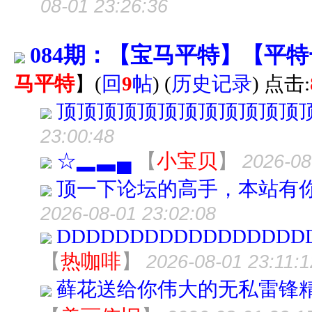
08-01 23:26:36
084期：【宝马平特】【平
马平特
】
(
回
9
帖
)
(
历史记录
) 点击:
顶顶顶顶顶顶顶顶顶顶顶顶
23:00:48
☆▂▃▄
【
小宝贝
】
2026-08
顶一下论坛的高手，本站有
2026-08-01 23:02:08
DDDDDDDDDDDDDDDDD
【
热咖啡
】
2026-08-01 23:11:1
藓花送给你伟大的无私雷锋精