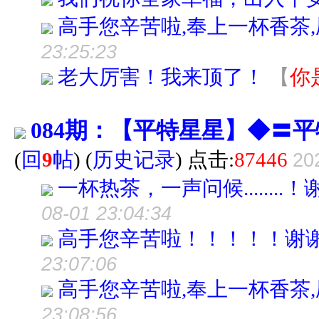
高手您辛苦啦,奉上一杯香茶
23:25:23
老大厉害！我来顶了！
【
你
084期：【平特星星】◆〓
(
回
9
帖
)
(
历史记录
) 点击:
87446
20
一杯热茶，一声问候.......
08-01 23:04:34
高手您辛苦啦！！！！！谢
23:07:06
高手您辛苦啦,奉上一杯香茶
23:08:56