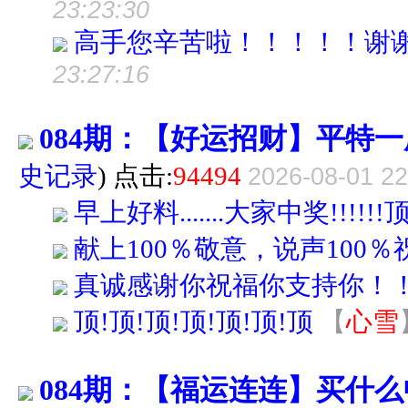
23:23:30
高手您辛苦啦！！！！！谢
23:27:16
084期：【好运招财】平特
史记录
) 点击:
94494
2026-08-01 22
早上好料.......大家中奖!!!!!!顶啊..
献上100％敬意，说声100％
真诚感谢你祝福你支持你！！
顶!顶!顶!顶!顶!顶!顶
【
心雪
084期：【福运连连】买什么