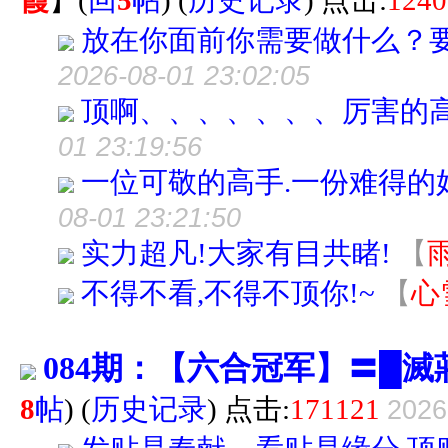
霞
】
(
回
5
帖
)
(
历史记录
) 点击:
1240
放在你面前你需要做什么？
2026-08-01 23:02:05
顶啊、、、、、、、厉害的
01 23:19:56
一位可敬的高手.一份难得的
08-01 23:21:50
实力超凡!大家有目共睹!
【
不得不看,不得不顶你!~
【
心
084期：【六合冠军】〓█
8
帖
)
(
历史记录
) 点击:
171121
2026