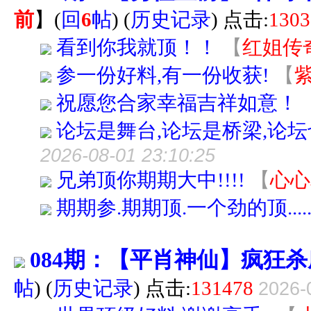
前
】
(
回
6
帖
)
(
历史记录
) 点击:
1303
看到你我就顶！！
【
红姐传
参一份好料,有一份收获!
【
祝愿您合家幸福吉祥如意！
论坛是舞台,论坛是桥梁,论
2026-08-01 23:10:25
兄弟顶你期期大中!!!!
【
心心
期期参.期期顶.一个劲的顶......
084期：【平肖神仙】疯狂
帖
)
(
历史记录
) 点击:
131478
2026-