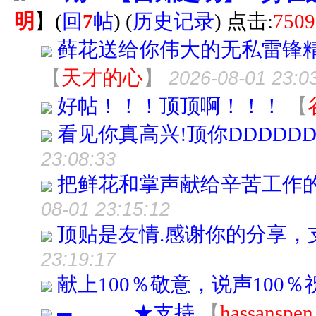
明
】
(
回
7
帖
)
(
历史记录
) 点击:
7509
藓花送给你伟大的无私雷锋精
【
天才的心
】
2026-08-01 23:0
好帖！！！顶顶啊！！！
【
看见你真高兴!顶你DDDDDD
23:08:33
把鲜花和掌声献给辛苦工作
08-01 23:15:12
顶贴是友情.感谢你的分享，支持你
23:19:17
献上100％敬意，说声100％
▄▃▂▁★支持
【
hassanspen