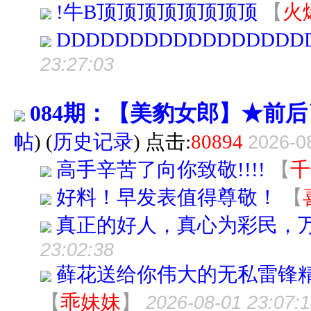
!牛B顶顶顶顶顶顶顶顶
【
火
DDDDDDDDDDDDDDDDD
23:27:03
084期：【美豹女郎】★前
帖
)
(
历史记录
) 点击:
80894
2026-0
高手辛苦了向你致敬!!!!
【
千
好料！早发表值得尊敬！
【
真正的好人，真心为彩民，
23:02:38
藓花送给你伟大的无私雷锋精
【
乖妹妹
】
2026-08-01 23:07: