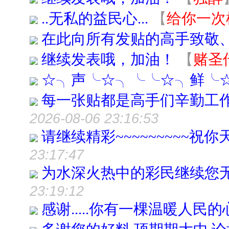
..无私的益民心...
【
给你一次
在此向所有发贴的高手致敬
继续发表哦，加油！
【
赌圣
☆╮声╰☆╮╰╰☆╮鲜╰
每一张贴都是高手们辛勤工作
2026-08-06 23:16:53
请继续精彩~~~~~~~~~祝你天
23:17:47
为水深火热中的彩民继续您
23:19:12
感谢.....你有一棵温暖人民的