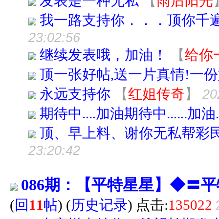
发表是一种无私
【
雨后阳光
我一路支持你．．．顶你千
23:02:56
继续发表哦，加油！
【
给你
顶一张好帖,送一片真情!一份
永远支持你
【
红姐传奇
】
20
期待中....加油期待中......加油...
顶、早上料、谢你无私帮彩
23:20:42
086期：【平特星星】◆〓
(
回
11
帖
)
(
历史记录
) 点击:
135022