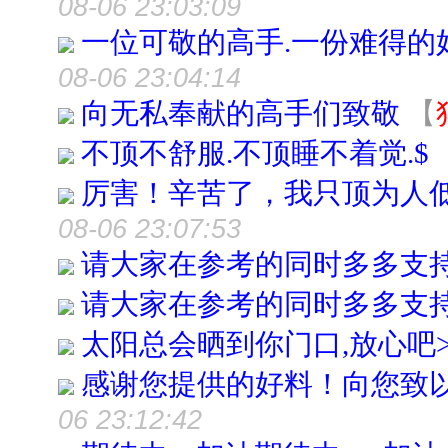
08-06 23:03:09
一位可敬的高手.一份难得的
08-06 23:04:14
向无私奉献的高手们致敬
【
不顶不舒服.不顶睡不着觉.$
厉害！辛苦了，我只顶为人
08-06 23:07:53
请大家在参考的同时多多支持
请大家在参考的同时多多支持
太阳总会晒到你门口,放心吧>
感谢您提供的好料！向您致
06 23:12:42