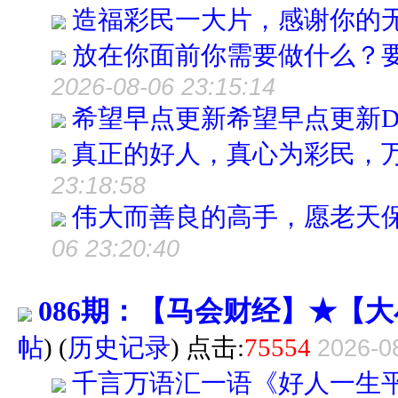
造福彩民一大片，感谢你的
放在你面前你需要做什么？
2026-08-06 23:15:14
希望早点更新希望早点更新D
真正的好人，真心为彩民，
23:18:58
伟大而善良的高手，愿老天
06 23:20:40
086期：【马会财经】★【
帖
)
(
历史记录
) 点击:
75554
2026-0
千言万语汇一语《好人一生