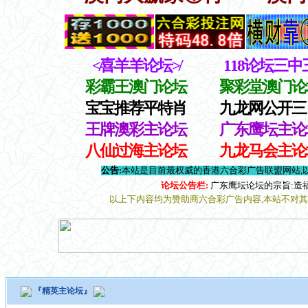
『
精英主论坛
』