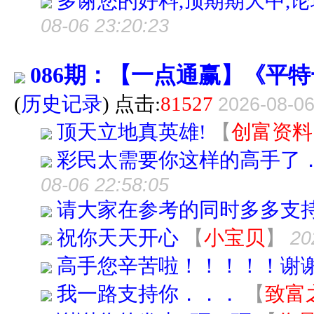
多谢您的好料,顶期期大中,
08-06 23:20:23
086期：【一点通赢】《平
(
历史记录
) 点击:
81527
2026-08-06
顶天立地真英雄!
【
创富资料
彩民太需要你这样的高手了
08-06 22:58:05
请大家在参考的同时多多支持
祝你天天开心
【
小宝贝
】
20
高手您辛苦啦！！！！！谢
我一路支持你．．．
【
致富