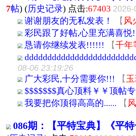
7
帖
)
(
历史记录
) 点击:
67403
2026-
谢谢朋友的无私发表！
【
风
彩民跟了好帖,心里充满喜悦!
恳请你继续发表!!!!!!
【
千年
dddddddddddddddddddddddd
08-06 23:19:26
广大彩民,十分需要你!!!
【
玉
$$$$$$$真心顶料￥￥顶帖
我要把你顶得高高的......
【
086期：【平特宝典】《平特