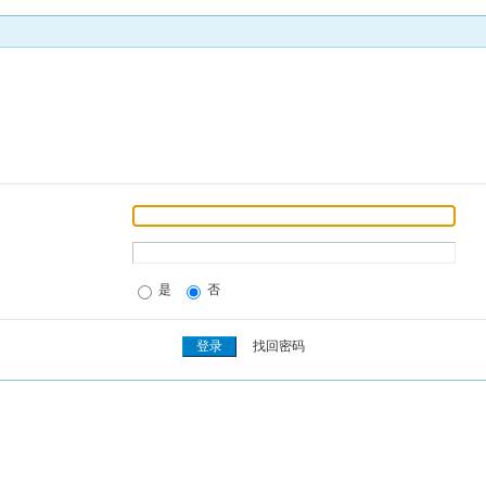
是
否
找回密码