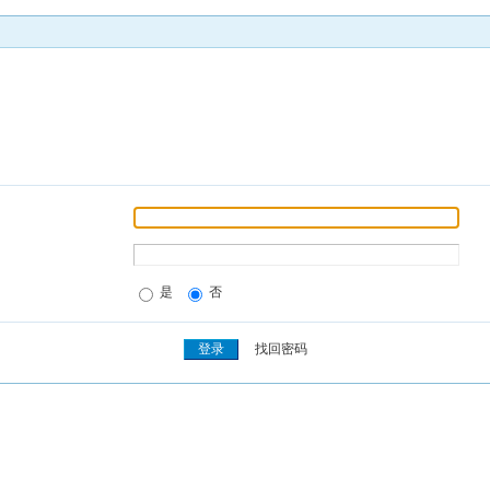
是
否
找回密码