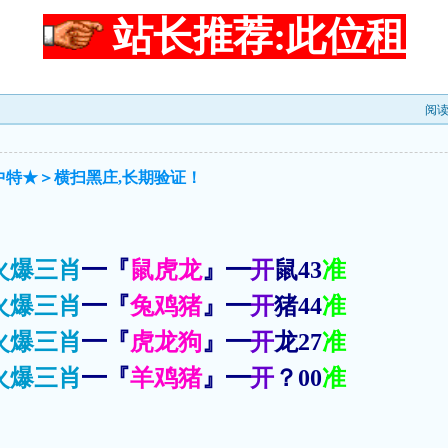
站长推荐:此位租
阅
中特★＞横扫黑庄,长期验证！
火爆三肖
━『
鼠虎龙
』━
开
鼠43
准
火爆三肖
━『
兔鸡猪
』━
开
猪44
准
火爆三肖
━『
虎龙狗
』━
开
龙27
准
火爆三肖
━『
羊鸡猪
』━
开
？00
准