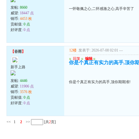
发帖:
8660
一怀敬佩之心,二怀感激之心,高手辛苦了
威望:
18447 点
铜币:
4453 枚
贡献值:
0 点
好评度:
0 点
12楼
发表于: 2026-07-08 02:01
---
【
谷雨
】
u
回复
u
编辑
u
你是个真正有实力的高手,顶你期
新手上路
发帖:
4446
你是个真正有实力的高手,顶你期期准!
威望:
11906 点
铜币:
3576 枚
贡献值:
0 点
好评度:
0 点
<<
1
2
>>
[共
2
页]