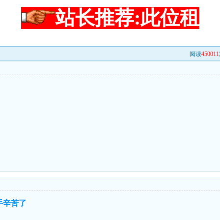
站长推荐:此位租
阅读
450011
手辛苦了