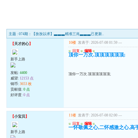
主题 : 074期：【孜孜以求】▃▃▃精准三肖▃▃▃己更新..
10楼
发表于: 2026-07-08 01:59
---
【
天才的心
】
u
回复
u
编辑
u
顶你一万次.顶顶顶顶顶顶;
新手上路
发帖:
4400
顶你一万次.顶顶顶顶顶顶;
威望:
12153 点
铜币:
3653 枚
贡献值:
0 点
好评度:
0 点
11楼
发表于: 2026-07-08 02:00
---
【
小宝贝
】
u
回复
u
编辑
u
一怀敬佩之心,二怀感激之心,高
新手上路