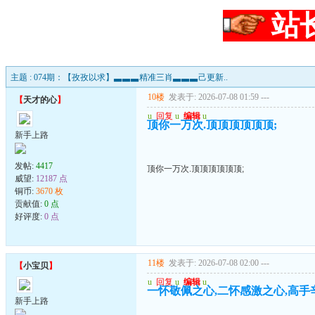
站
主题 : 074期：【孜孜以求】▃▃▃精准三肖▃▃▃己更新..
10楼
发表于: 2026-07-08 01:59
---
【
天才的心
】
u
回复
u
编辑
u
顶你一万次.顶顶顶顶顶顶;
新手上路
发帖:
4417
顶你一万次.顶顶顶顶顶顶;
威望:
12187 点
铜币:
3670 枚
贡献值:
0 点
好评度:
0 点
11楼
发表于: 2026-07-08 02:00
---
【
小宝贝
】
u
回复
u
编辑
u
一怀敬佩之心,二怀感激之心,高手
新手上路