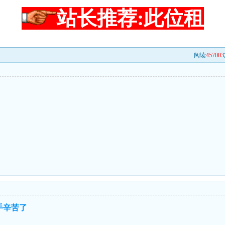
站长推荐:此位租
阅读
457003
手辛苦了