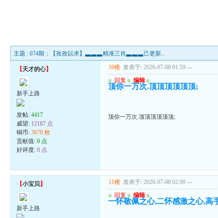
主题 : 074期：【孜孜以求】▃▃▃精准三肖▃▃▃己更新..
10楼
发表于: 2026-07-08 01:59
---
【
天才的心
】
u
回复
u
编辑
u
顶你一万次.顶顶顶顶顶顶;
新手上路
发帖:
4417
顶你一万次.顶顶顶顶顶顶;
威望:
12187 点
铜币:
3670 枚
贡献值:
0 点
好评度:
0 点
11楼
发表于: 2026-07-08 02:00
---
【
小宝贝
】
u
回复
u
编辑
u
一怀敬佩之心,二怀感激之心,高
新手上路