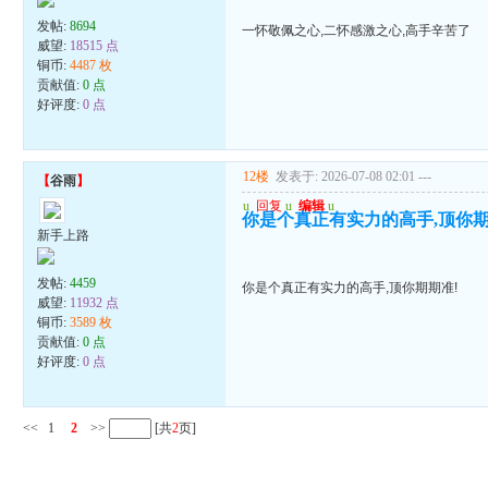
发帖:
8694
一怀敬佩之心,二怀感激之心,高手辛苦了
威望:
18515 点
铜币:
4487 枚
贡献值:
0 点
好评度:
0 点
12楼
发表于: 2026-07-08 02:01
---
【
谷雨
】
u
回复
u
编辑
u
你是个真正有实力的高手,顶你期
新手上路
发帖:
4459
你是个真正有实力的高手,顶你期期准!
威望:
11932 点
铜币:
3589 枚
贡献值:
0 点
好评度:
0 点
<<
1
2
>>
[共
2
页]