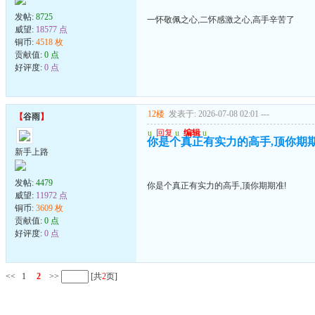
发帖:
8725
一怀敬佩之心,二怀感激之心,高手辛苦了
威望:
18577 点
铜币:
4518 枚
贡献值:
0 点
好评度:
0 点
12楼
发表于: 2026-07-08 02:01
---
【
谷雨
】
u
回复
u
编辑
u
你是个真正有实力的高手,顶你期期
新手上路
发帖:
4479
你是个真正有实力的高手,顶你期期准!
威望:
11972 点
铜币:
3609 枚
贡献值:
0 点
好评度:
0 点
<<
1
2
>>
[共
2
页]