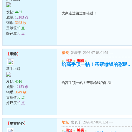
发帖:
4435
大家走过路过别错过！
威望:
12103 点
铜币:
3648 枚
贡献值:
0 点
好评度:
0 点
板凳
发表于: 2026-07-08 01:51
---
【
李静
】
u
回复
u
编辑
u
给高手顶一帖！帮帮输钱的彩民..
新手上路
发帖:
4516
给高手顶一帖！帮帮输钱的彩民..
威望:
12153 点
铜币:
3649 枚
贡献值:
0 点
好评度:
0 点
地板
发表于: 2026-07-08 01:51
---
【
飘零的心
】
u
回复
u
编辑
u