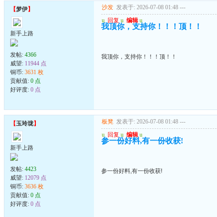
沙发
发表于: 2026-07-08 01:48
---
【
梦伊
】
u
回复
u
编辑
u
我顶你，支持你！！！顶！！
新手上路
发帖:
4366
我顶你，支持你！！！顶！！
威望:
11944 点
铜币:
3631 枚
贡献值:
0 点
好评度:
0 点
板凳
发表于: 2026-07-08 01:48
---
【
玉玲珑
】
u
回复
u
编辑
u
参一份好料,有一份收获!
新手上路
发帖:
4423
参一份好料,有一份收获!
威望:
12079 点
铜币:
3636 枚
贡献值:
0 点
好评度:
0 点