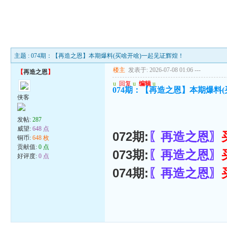
主题 : 074期：【再造之恩】本期爆料(买啥开啥)一起见证辉煌！
楼主
发表于: 2026-07-08 01:06
---
【
再造之恩
】
u
回复
u
编辑
u
074期：【再造之恩】本期爆料
侠客
发帖:
287
威望:
648 点
072期:
〖再造之恩〗
铜币:
648 枚
贡献值:
0 点
073期:
〖再造之恩〗
好评度:
0 点
074期:
〖再造之恩〗