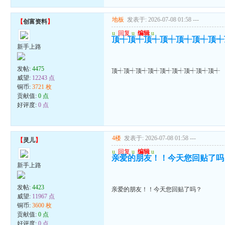
地板
发表于: 2026-07-08 01:58
---
【
创富资料
】
u
回复
u
编辑
u
顶┽顶┽顶┽顶┽顶┽顶┽顶┽
新手上路
发帖:
4475
顶┽顶┽顶┽顶┽顶┽顶┽顶┽顶┽顶┽
威望:
12243 点
铜币:
3721 枚
贡献值:
0 点
好评度:
0 点
4楼
发表于: 2026-07-08 01:58
---
【
灵儿
】
u
回复
u
编辑
u
亲爱的朋友！！今天您回贴了吗
新手上路
发帖:
4423
亲爱的朋友！！今天您回贴了吗？
威望:
11967 点
铜币:
3600 枚
贡献值:
0 点
好评度:
0 点