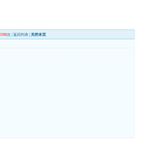
0398
次 |
返回列表
|
关闭本页