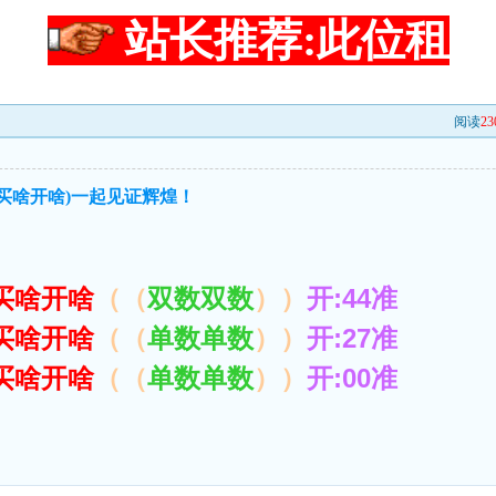
站长推荐:此位租
阅读
23
(买啥开啥)一起见证辉煌！
买啥开啥
（（
双数双数
））
开:44准
买啥开啥
（（
单数单数
））
开:27准
买啥开啥
（（
单数单数
））
开:00准