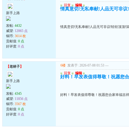
u
回复
u
编辑
u
情真意切!无私奉献!人品无可非议
新手上路
发帖:
4432
情真意切!无私奉献!人品无可非议!轻轻顶顶!
威望:
12065 点
铜币:
3614 枚
贡献值:
0 点
好评度:
0 点
6楼
发表于: 2026-07-08 01:53
---
【
老林子
】
u
回复
u
编辑
u
好料！早发表值得尊敬！祝愿您
新手上路
发帖:
4345
好料！早发表值得尊敬！祝愿您合家幸福吉
威望:
11856 点
铜币:
3567 枚
贡献值:
0 点
好评度:
0 点