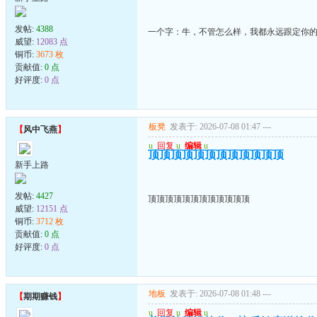
发帖:
4388
一个字：牛，不管怎么样，我都永远跟定你
威望:
12083 点
铜币:
3673 枚
贡献值:
0 点
好评度:
0 点
板凳
发表于: 2026-07-08 01:47
---
【
风中飞燕
】
u
回复
u
编辑
u
顶顶顶顶顶顶顶顶顶顶顶顶
新手上路
发帖:
4427
顶顶顶顶顶顶顶顶顶顶顶顶
威望:
12151 点
铜币:
3712 枚
贡献值:
0 点
好评度:
0 点
地板
发表于: 2026-07-08 01:48
---
【
期期赚钱
】
u
回复
u
编辑
u