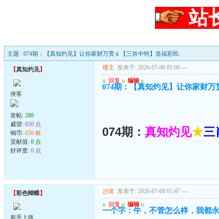
站
主题 : 074期：【真知灼见】让你家财万贯￠【三肖中特】造福彩民.
楼主
发表于: 2026-07-08 01:06
---
【
真知灼见
】
u
回复
u
编辑
u
074期：【真知灼见】让你家财万
侠客
发帖:
288
威望:
650 点
074期：
真知灼见
★
三
铜币:
650 枚
贡献值:
0 点
好评度:
0 点
沙发
发表于: 2026-07-08 01:47
---
【
彩色蝴蝶
】
u
回复
u
编辑
u
一个字：牛，不管怎么样，我都
新手上路