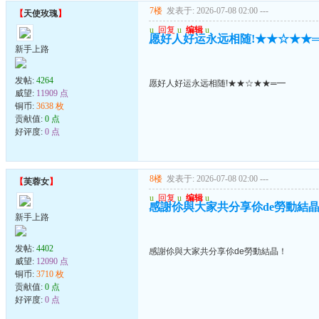
7楼
发表于: 2026-07-08 02:00
---
【
天使玫瑰
】
u
回复
u
编辑
u
愿好人好运永远相随!★★☆★★
新手上路
发帖:
4264
愿好人好运永远相随!★★☆★★═━
威望:
11909 点
铜币:
3638 枚
贡献值:
0 点
好评度:
0 点
8楼
发表于: 2026-07-08 02:00
---
【
芙蓉女
】
u
回复
u
编辑
u
感謝伱與大家共分享伱de勞動結
新手上路
发帖:
4402
感謝伱與大家共分享伱de勞動結晶！
威望:
12090 点
铜币:
3710 枚
贡献值:
0 点
好评度:
0 点