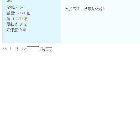
发帖:
4407
支持高手，从顶贴做起!
威望:
12141 点
铜币:
3713 枚
贡献值:
0 点
好评度:
0 点
<<
1
2
>>
[共
2
页]