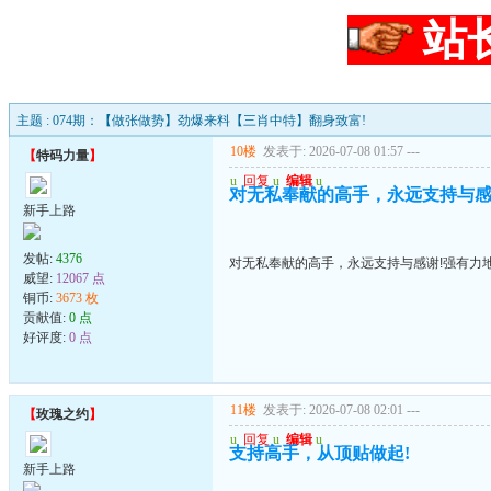
站
主题 : 074期：【做张做势】劲爆来料【三肖中特】翻身致富!
10楼
发表于: 2026-07-08 01:57
---
【
特码力量
】
u
回复
u
编辑
u
对无私奉献的高手，永远支持与感
新手上路
发帖:
4376
对无私奉献的高手，永远支持与感谢!强有力
威望:
12067 点
铜币:
3673 枚
贡献值:
0 点
好评度:
0 点
11楼
发表于: 2026-07-08 02:01
---
【
玫瑰之约
】
u
回复
u
编辑
u
支持高手，从顶贴做起!
新手上路