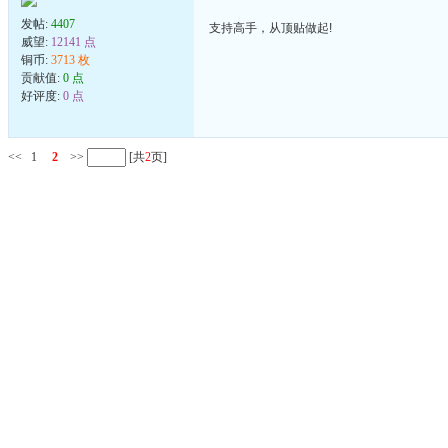
发帖:
4407
支持高手，从顶贴做起!
威望:
12141 点
铜币:
3713 枚
贡献值:
0 点
好评度:
0 点
<<
1
2
>>
[共
2
页]