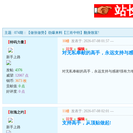
站
主题 : 074期：【做张做势】劲爆来料【三肖中特】翻身致富!
10楼
发表于: 2026-07-08 01:57
---
【
特码力量
】
u
回复
u
编辑
u
对无私奉献的高手，永远支持与感
新手上路
发帖:
4376
对无私奉献的高手，永远支持与感谢!强有力
威望:
12067 点
铜币:
3673 枚
贡献值:
0 点
好评度:
0 点
11楼
发表于: 2026-07-08 02:01
---
【
玫瑰之约
】
u
回复
u
编辑
u
支持高手，从顶贴做起!
新手上路