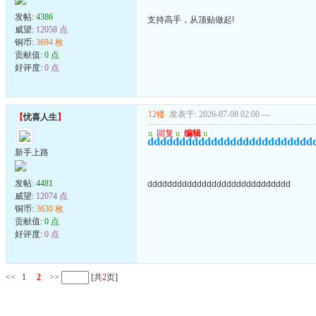
发帖:
4386
支持高手，从顶贴做起!
威望:
12058 点
铜币:
3694 枚
贡献值:
0 点
好评度:
0 点
12楼
发表于: 2026-07-08 02:00
---
【
忧喜人生
】
u
回复
u
编辑
u
dddddddddddddddddddddddddd
新手上路
发帖:
4481
ddddddddddddddddddddddddddddd
威望:
12074 点
铜币:
3630 枚
贡献值:
0 点
好评度:
0 点
<<
1
2
>>
[共
2
页]