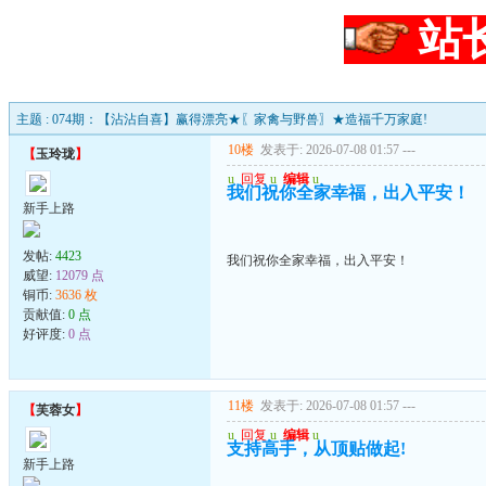
站
主题 : 074期：【沾沾自喜】赢得漂亮★〖家禽与野兽〗★造福千万家庭!
10楼
发表于: 2026-07-08 01:57
---
【
玉玲珑
】
u
回复
u
编辑
u
我们祝你全家幸福，出入平安！
新手上路
发帖:
4423
我们祝你全家幸福，出入平安！
威望:
12079 点
铜币:
3636 枚
贡献值:
0 点
好评度:
0 点
11楼
发表于: 2026-07-08 01:57
---
【
芙蓉女
】
u
回复
u
编辑
u
支持高手，从顶贴做起!
新手上路