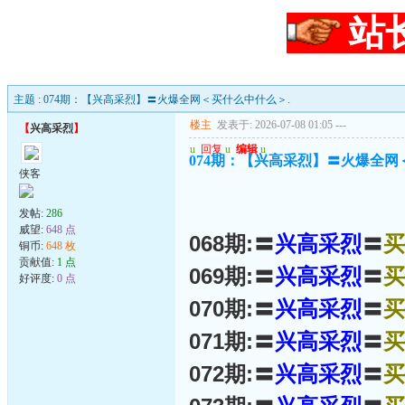
站
主题 : 074期：【兴高采烈】〓火爆全网＜买什么中什么＞.
楼主
发表于: 2026-07-08 01:05
---
【
兴高采烈
】
u
回复
u
编辑
u
074期：【兴高采烈】〓火爆全网
侠客
发帖:
286
威望:
648 点
068期:〓
兴高采烈
〓
买
铜币:
648 枚
贡献值:
1 点
069期:〓
兴高采烈
〓
买
好评度:
0 点
070期:〓
兴高采烈
〓
买
071期:〓
兴高采烈
〓
买
072期:〓
兴高采烈
〓
买