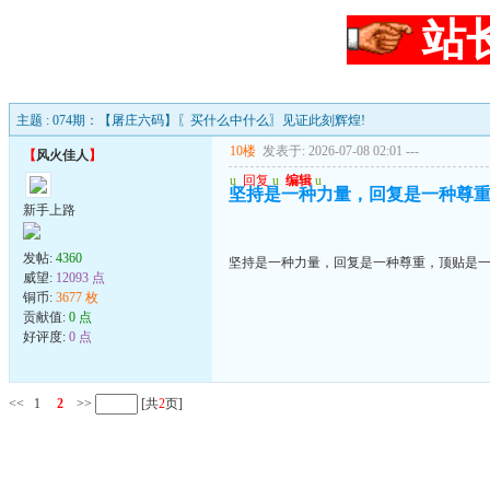
站
主题 : 074期：【屠庄六码】〖买什么中什么〗见证此刻辉煌!
10楼
发表于: 2026-07-08 02:01
---
【
风火佳人
】
u
回复
u
编辑
u
坚持是一种力量，回复是一种尊
新手上路
发帖:
4360
坚持是一种力量，回复是一种尊重，顶贴是
威望:
12093 点
铜币:
3677 枚
贡献值:
0 点
好评度:
0 点
<<
1
2
>>
[共
2
页]