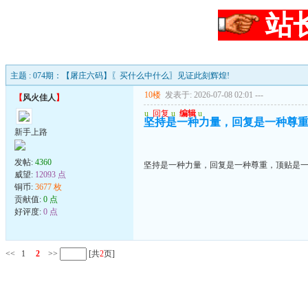
站
主题 : 074期：【屠庄六码】〖买什么中什么〗见证此刻辉煌!
10楼
发表于: 2026-07-08 02:01
---
【
风火佳人
】
u
回复
u
编辑
u
坚持是一种力量，回复是一种尊
新手上路
发帖:
4360
坚持是一种力量，回复是一种尊重，顶贴是
威望:
12093 点
铜币:
3677 枚
贡献值:
0 点
好评度:
0 点
<<
1
2
>>
[共
2
页]