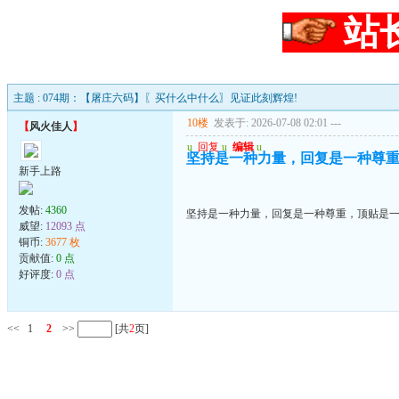
站
主题 : 074期：【屠庄六码】〖买什么中什么〗见证此刻辉煌!
10楼
发表于: 2026-07-08 02:01
---
【
风火佳人
】
u
回复
u
编辑
u
坚持是一种力量，回复是一种尊
新手上路
发帖:
4360
坚持是一种力量，回复是一种尊重，顶贴是
威望:
12093 点
铜币:
3677 枚
贡献值:
0 点
好评度:
0 点
<<
1
2
>>
[共
2
页]