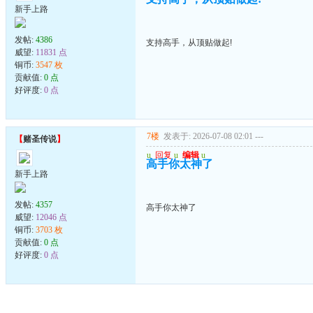
新手上路
发帖:
4386
支持高手，从顶贴做起!
威望:
11831 点
铜币:
3547 枚
贡献值:
0 点
好评度:
0 点
7楼
发表于: 2026-07-08 02:01
---
【
赌圣传说
】
u
回复
u
编辑
u
高手你太神了
新手上路
发帖:
4357
高手你太神了
威望:
12046 点
铜币:
3703 枚
贡献值:
0 点
好评度:
0 点