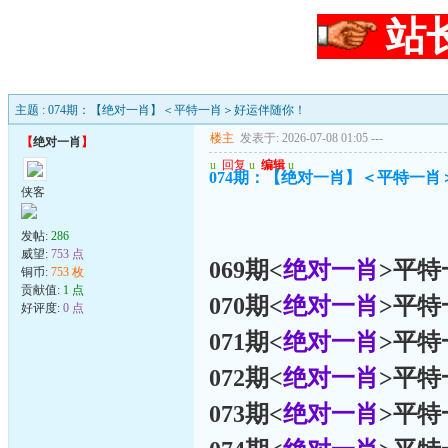
站
主题 : 074期：【绝对一肖】＜平特一肖＞好运伴随你！
楼主
发表于: 2026-07-08 01:05
---
【
绝对一肖
】
u
回复
u
编辑
u
074期：【绝对一肖】＜平特一
侠客
发帖:
286
威望:
753 点
069期<
绝对一肖
>平特
铜币:
753 枚
贡献值:
1 点
070期<
绝对一肖
>平特
好评度:
0 点
071期<
绝对一肖
>平特
072期<
绝对一肖
>平特
073期<
绝对一肖
>平特