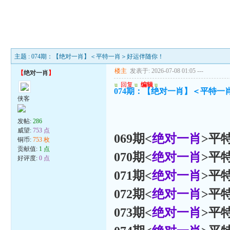
主题 : 074期：【绝对一肖】＜平特一肖＞好运伴随你！
楼主
发表于: 2026-07-08 01:05
---
【
绝对一肖
】
u
回复
u
编辑
u
074期：【绝对一肖】＜平特一
侠客
发帖:
286
威望:
753 点
069期<
绝对一肖
>平
铜币:
753 枚
贡献值:
1 点
070期<
绝对一肖
>平
好评度:
0 点
071期<
绝对一肖
>平
072期<
绝对一肖
>平
073期<
绝对一肖
>平