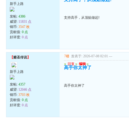
新手上路
发帖:
4386
支持高手，从顶贴做起!
威望:
11831 点
铜币:
3547 枚
贡献值:
0 点
好评度:
0 点
7楼
发表于: 2026-07-08 02:01
---
【
赌圣传说
】
u
回复
u
编辑
u
高手你太神了
新手上路
发帖:
4357
高手你太神了
威望:
12046 点
铜币:
3703 枚
贡献值:
0 点
好评度:
0 点