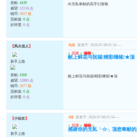
发帖:
4439
向无私奉献的高手们致敬
威望:
12116 点
铜币:
3657 枚
贡献值:
0 点
好评度:
0 点
地板
发表于: 2026-07-08 01:54
---
【
风火佳人
】
u
回复
u
编辑
u
献上鲜花与祝福!精彩继续!★顶
新手上路
发帖:
4360
献上鲜花与祝福!精彩继续!★顶
威望:
12093 点
铜币:
3677 枚
贡献值:
0 点
好评度:
0 点
4楼
发表于: 2026-07-08 01:54
---
【
小仙女
】
u
回复
u
编辑
u
感谢你的无私╰☆╮顶您奉献的
新手上路