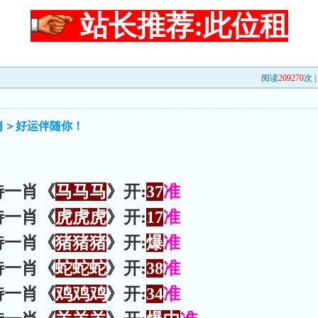
站长推荐:此位租
阅读
209270
次 
肖＞好运伴随你！
特一肖《
马马马
》开:
37
准
特一肖《
虎虎虎
》开:
17
准
特一肖《
猪猪猪
》开:
爆
准
特一肖《
蛇蛇蛇
》开:
38
准
特一肖《
鸡鸡鸡
》开:
34
准