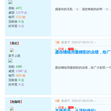
发帖:
4371
感谢你的无私╰☆╮顶您奉献的好料╰☆
威望:
12179 点
铜币:
3722 枚
贡献值:
0 点
好评度:
0 点
5楼
发表于: 2026-07-08 01:55
---
【
香妃
】
u
回复
u
编辑
u
愿你继续用最精彩的业绩，给广
新手上路
发帖:
4380
愿你继续用最精彩的业绩，给广大彩民一
威望:
11987 点
铜币:
3633 枚
贡献值:
0 点
好评度:
0 点
6楼
发表于: 2026-07-08 02:00
---
【
热咖啡
】
u
回复
u
编辑
u
支持高手，从顶贴做起!