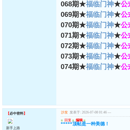
068期★
福临门神
★
公
069期★
福临门神
★
公
070期★
福临门神
★
公
071期★
福临门神
★
公
072期★
福临门神
★
公
073期★
福临门神
★
公
074期★
福临门神
★
公
沙发
发表于: 2026-07-08 01:46
---
【
必中密料
】
u
回复
u
编辑
u
*****顶帖是一种美德！
新手上路