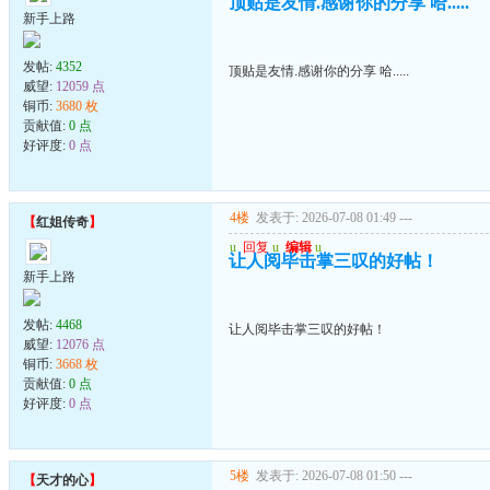
顶贴是友情.感谢你的分享 哈.....
新手上路
发帖:
4352
顶贴是友情.感谢你的分享 哈.....
威望:
12059 点
铜币:
3680 枚
贡献值:
0 点
好评度:
0 点
4楼
发表于: 2026-07-08 01:49
---
【
红姐传奇
】
u
回复
u
编辑
u
让人阅毕击掌三叹的好帖！
新手上路
发帖:
4468
让人阅毕击掌三叹的好帖！
威望:
12076 点
铜币:
3668 枚
贡献值:
0 点
好评度:
0 点
5楼
发表于: 2026-07-08 01:50
---
【
天才的心
】