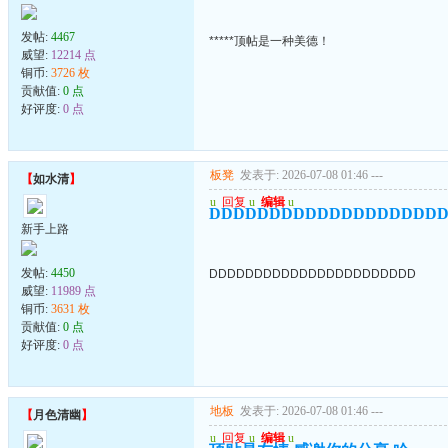
发帖:
4467
*****顶帖是一种美德！
威望:
12214 点
铜币:
3726 枚
贡献值:
0 点
好评度:
0 点
板凳
发表于: 2026-07-08 01:46
---
【
如水清
】
u
回复
u
编辑
u
DDDDDDDDDDDDDDDDDDD
新手上路
发帖:
4450
DDDDDDDDDDDDDDDDDDDDDDD
威望:
11989 点
铜币:
3631 枚
贡献值:
0 点
好评度:
0 点
地板
发表于: 2026-07-08 01:46
---
【
月色清幽
】
u
回复
u
编辑
u