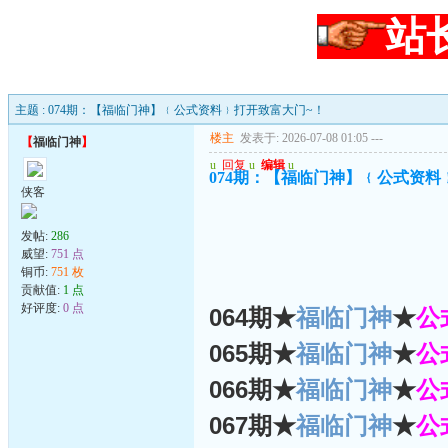
站
主题 : 074期：【福临门神】﹛公式资料﹜打开致富大门~！
楼主
发表于: 2026-07-08 01:05
---
【
福临门神
】
u
回复
u
编辑
u
074期：【福临门神】﹛公式资料
侠客
发帖:
286
威望:
751 点
铜币:
751 枚
贡献值:
1 点
好评度:
0 点
064期★
福临门神
★
公
065期★
福临门神
★
公
066期★
福临门神
★
公
067期★
福临门神
★
公