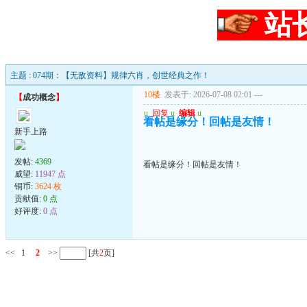
站
主题 : 074期：【无敌资料】规律六肖，创世经典之作！
10楼
发表于: 2026-07-08 02:01
---
【
成功概念
】
u
回复
u
编辑
u
看帖是缘分！回帖是友情！
新手上路
发帖:
4369
看帖是缘分！回帖是友情！
威望:
11947 点
铜币:
3624 枚
贡献值:
0 点
好评度:
0 点
<<
1
2
>>
[共
2
页]