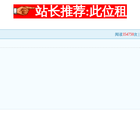
站长推荐:此位租
阅读
354759
次 