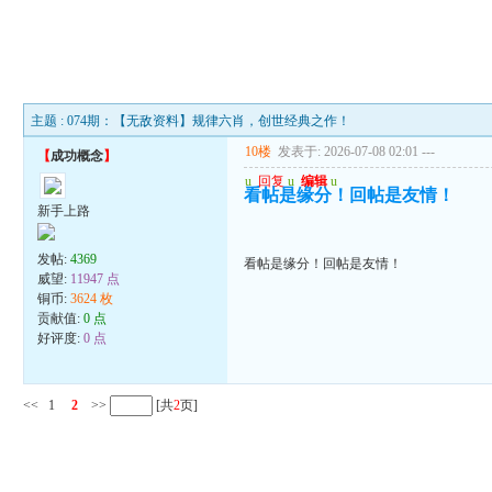
主题 : 074期：【无敌资料】规律六肖，创世经典之作！
10楼
发表于: 2026-07-08 02:01
---
【
成功概念
】
u
回复
u
编辑
u
看帖是缘分！回帖是友情！
新手上路
发帖:
4369
看帖是缘分！回帖是友情！
威望:
11947 点
铜币:
3624 枚
贡献值:
0 点
好评度:
0 点
<<
1
2
>>
[共
2
页]