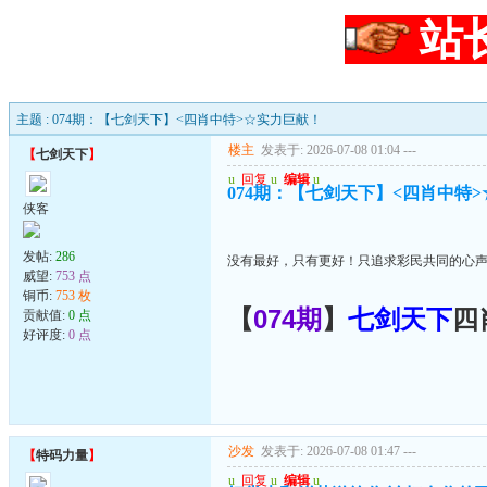
站
主题 : 074期：【七剑天下】<四肖中特>☆实力巨献！
楼主
发表于: 2026-07-08 01:04
---
【
七剑天下
】
u
回复
u
编辑
u
074期：【七剑天下】<四肖中特
侠客
发帖:
286
没有最好，只有更好！只追求彩民共同的心声
威望:
753 点
铜币:
753 枚
【
074期
】
七剑天下
四
贡献值:
0 点
好评度:
0 点
沙发
发表于: 2026-07-08 01:47
---
【
特码力量
】
u
回复
u
编辑
u