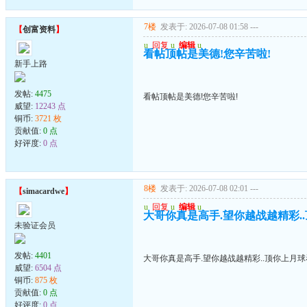
7楼
发表于: 2026-07-08 01:58
---
【
创富资料
】
u
回复
u
编辑
u
看帖顶帖是美德!您辛苦啦!
新手上路
发帖:
4475
看帖顶帖是美德!您辛苦啦!
威望:
12243 点
铜币:
3721 枚
贡献值:
0 点
好评度:
0 点
8楼
发表于: 2026-07-08 02:01
---
【
simacardwe
】
u
回复
u
编辑
u
大哥你真是高手.望你越战越精彩.
未验证会员
发帖:
4401
大哥你真是高手.望你越战越精彩..顶你上月
威望:
6504 点
铜币:
875 枚
贡献值:
0 点
好评度:
0 点