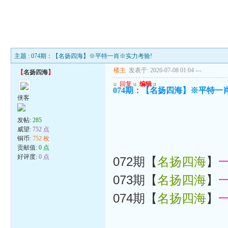
主题 : 074期：【名扬四海】※平特一肖※实力考验!
楼主
发表于: 2026-07-08 01:04
---
【
名扬四海
】
u
回复
u
编辑
u
074期：【名扬四海】※平特一
侠客
发帖:
285
威望:
752 点
铜币:
752 枚
贡献值:
0 点
好评度:
0 点
072期【
名扬四海
】
073期【
名扬四海
】
074期【
名扬四海
】