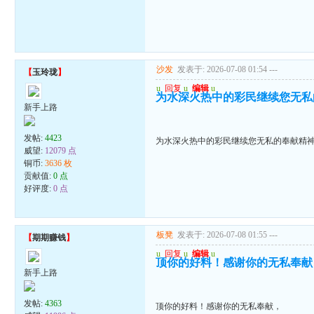
沙发
发表于: 2026-07-08 01:54
---
【
玉玲珑
】
u
回复
u
编辑
u
为水深火热中的彩民继续您无私
新手上路
发帖:
4423
为水深火热中的彩民继续您无私的奉献精
威望:
12079 点
铜币:
3636 枚
贡献值:
0 点
好评度:
0 点
板凳
发表于: 2026-07-08 01:55
---
【
期期赚钱
】
u
回复
u
编辑
u
顶你的好料！感谢你的无私奉献
新手上路
发帖:
4363
顶你的好料！感谢你的无私奉献，