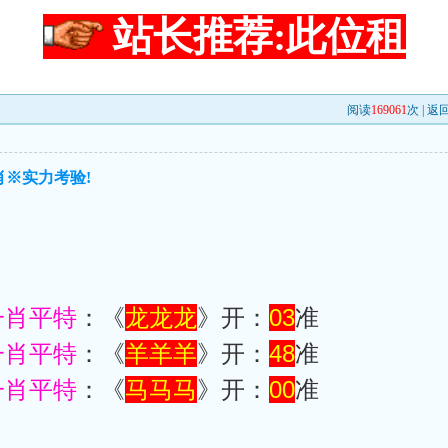
站长推荐:此位租
阅读
169061
次 |
返
肖※实力考验!
一肖平特
：《
龙龙龙
》开：
03
准
一肖平特
：《
羊羊羊
》开：
48
准
一肖平特
：《
马马马
》开：
00
准