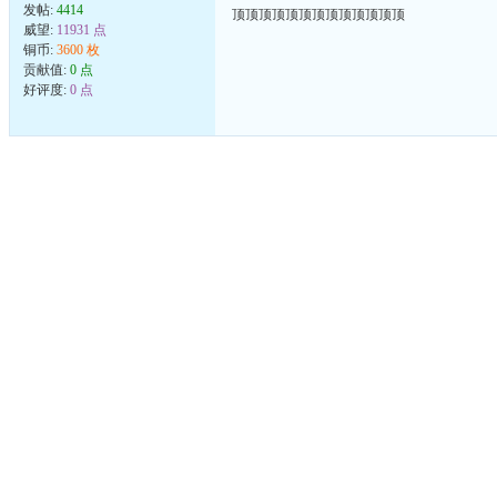
发帖:
4414
顶顶顶顶顶顶顶顶顶顶顶顶顶
威望:
11931 点
铜币:
3600 枚
贡献值:
0 点
好评度:
0 点