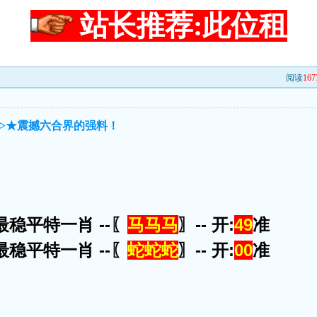
站长推荐:此位租
阅读
167
特>★震撼六合界的强料！
最稳平特一肖 --〖
马马马
〗-- 开:
49
准
最稳平特一肖 --〖
蛇蛇蛇
〗-- 开:
00
准