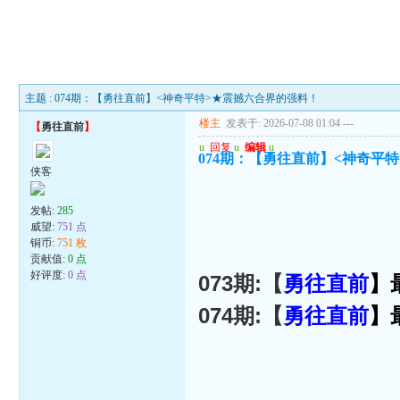
主题 : 074期：【勇往直前】<神奇平特>★震撼六合界的强料！
楼主
发表于: 2026-07-08 01:04
---
【
勇往直前
】
u
回复
u
编辑
u
074期：【勇往直前】<神奇平
侠客
发帖:
285
威望:
751 点
铜币:
751 枚
贡献值:
0 点
好评度:
0 点
073期:【
勇往直前
】
074期:【
勇往直前
】