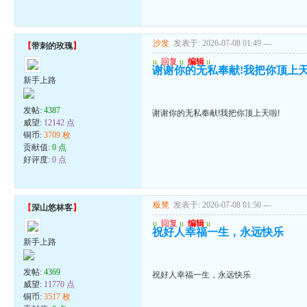
沙发
发表于: 2026-07-08 01:49
---
【
带刺的玫瑰
】
u
回复
u
编辑
u
谢谢你的无私奉献!我把你顶上天
新手上路
发帖:
4387
谢谢你的无私奉献!我把你顶上天啦!
威望:
12142 点
铜币:
3709 枚
贡献值:
0 点
好评度:
0 点
板凳
发表于: 2026-07-08 01:50
---
【
深山悠林客
】
u
回复
u
编辑
u
祝好人幸福一生，永远快乐
新手上路
发帖:
4369
祝好人幸福一生，永远快乐
威望:
11770 点
铜币:
3517 枚