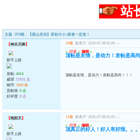
站
主题 : 074期：【梁山灵伯】原创大小↓跟者一定发！
10楼
发表于: 2026-07-08 02:00
---
【
神兵天降
】
u
回复
u
编辑
u
顶帖是友情，是动力！发帖是高
新手上路
发帖:
4414
顶帖是友情，是动力！发帖是高尚！！！
威望:
11931 点
铜币:
3600 枚
贡献值:
0 点
好评度:
0 点
11楼
发表于: 2026-07-08 02:01
---
【
艳阳天
】
u
回复
u
编辑
u
顶真正的好人！好人有好报。。
新手上路