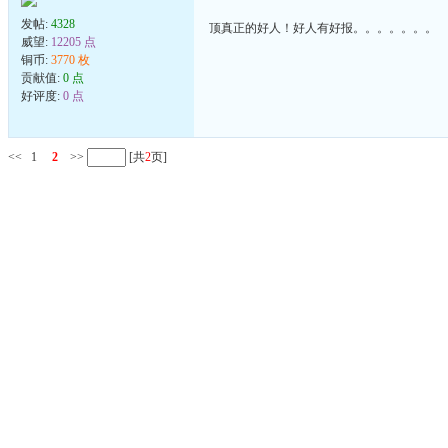
发帖:
4328
顶真正的好人！好人有好报。。。。。。。
威望:
12205 点
铜币:
3770 枚
贡献值:
0 点
好评度:
0 点
<<
1
2
>>
[共
2
页]