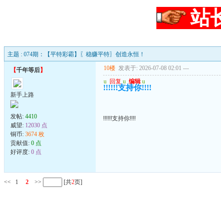
站
主题 : 074期：【平特彩霸】〖稳赚平特〗创造永恒！
10楼
发表于: 2026-07-08 02:01
---
【
千年等后
】
u
回复
u
编辑
u
!!!!!!支持你!!!!
新手上路
发帖:
4410
!!!!!!支持你!!!!
威望:
12030 点
铜币:
3674 枚
贡献值:
0 点
好评度:
0 点
<<
1
2
>>
[共
2
页]