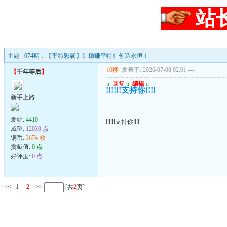
站
主题 : 074期：【平特彩霸】〖稳赚平特〗创造永恒！
10楼
发表于: 2026-07-08 02:01
---
【
千年等后
】
u
回复
u
编辑
u
!!!!!!支持你!!!!
新手上路
发帖:
4410
!!!!!!支持你!!!!
威望:
12030 点
铜币:
3674 枚
贡献值:
0 点
好评度:
0 点
<<
1
2
>>
[共
2
页]