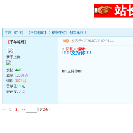
站
主题 : 074期：【平特彩霸】〖稳赚平特〗创造永恒！
10楼
发表于: 2026-07-08 02:01
---
【
千年等后
】
u
回复
u
编辑
u
!!!!!!支持你!!!!
新手上路
发帖:
4410
!!!!!!支持你!!!!
威望:
12030 点
铜币:
3674 枚
贡献值:
0 点
好评度:
0 点
<<
1
2
>>
[共
2
页]