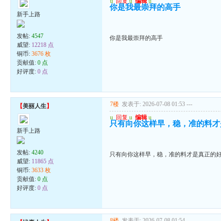
u
回复
u
编辑
u
你是我最崇拜的高手
新手上路
发帖:
4547
你是我最崇拜的高手
威望:
12218 点
铜币:
3676 枚
贡献值:
0 点
好评度:
0 点
7楼
发表于: 2026-07-08 01:53
---
【
美丽人生
】
u
回复
u
编辑
u
只有向你这样早，稳，准的料才
新手上路
发帖:
4240
只有向你这样早，稳，准的料才是真正的
威望:
11865 点
铜币:
3633 枚
贡献值:
0 点
好评度:
0 点
8楼
发表于: 2026-07-08 01:54
---