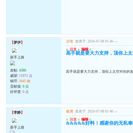
沙发
发表于: 2026-07-08 01:46
---
【
梦伊
】
u
回复
u
编辑
u
高手就是要大力支持，顶你上太
新手上路
发帖:
4380
高手就是要大力支持，顶你上太空对你的
威望:
11972 点
铜币:
3645 枚
贡献值:
0 点
好评度:
0 点
板凳
发表于: 2026-07-08 01:46
---
【
李静
】
u
回复
u
编辑
u
&&&&&好料！感谢你的无私奉
新手上路