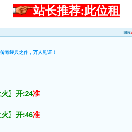
站长推荐:此位租
阅读
●传奇经典之作，万人见证！
火〗开:24
准
火〗开:46
准