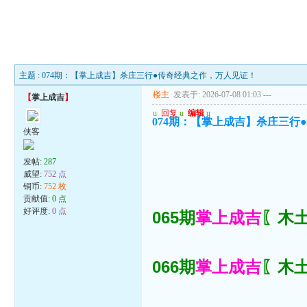
主题 : 074期：【掌上成吉】杀庄三行●传奇经典之作，万人见证！
楼主
发表于: 2026-07-08 01:03
---
【
掌上成吉
】
u
回复
u
编辑
u
074期：【掌上成吉】杀庄三行
侠客
发帖:
287
威望:
752 点
铜币:
752 枚
贡献值:
0 点
好评度:
0 点
065期
掌上成吉
〖木土
066期
掌上成吉
〖木土