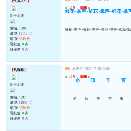
【
忧喜人生
】
u
回复
u
编辑
u
鲜花~掌声~鲜花~掌声~鲜花~掌
新手上路
发帖:
4500
鲜花~掌声~鲜花~掌声~鲜花~掌声~献给
威望:
12112 点
铜币:
3649 枚
贡献值:
0 点
好评度:
0 点
9楼
发表于: 2026-07-08 02:00
---
【
热咖啡
】
u
回复
u
编辑
u
====必====顶====辛====苦=
新手上路
发帖:
4397
====必====顶====辛====苦====啦
威望:
11853 点
铜币:
3558 枚
贡献值:
0 点
好评度:
0 点