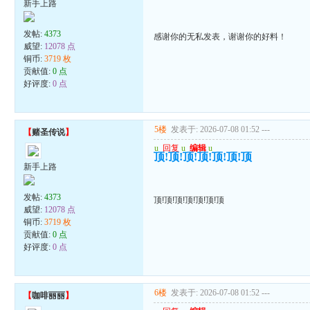
新手上路
发帖:
4373
感谢你的无私发表，谢谢你的好料！
威望:
12078 点
铜币:
3719 枚
贡献值:
0 点
好评度:
0 点
5楼
发表于: 2026-07-08 01:52
---
【
赌圣传说
】
u
回复
u
编辑
u
顶!顶!顶!顶!顶!顶!顶
新手上路
发帖:
4373
顶!顶!顶!顶!顶!顶!顶
威望:
12078 点
铜币:
3719 枚
贡献值:
0 点
好评度:
0 点
6楼
发表于: 2026-07-08 01:52
---
【
咖啡丽丽
】