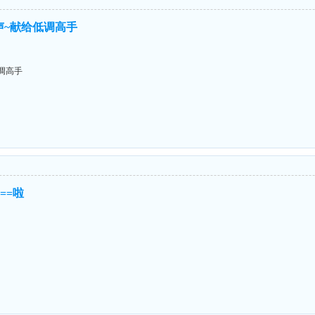
声~献给低调高手
低调高手
===啦