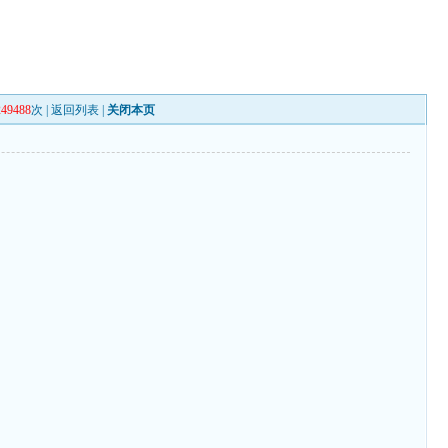
249488
次 |
返回列表
|
关闭本页