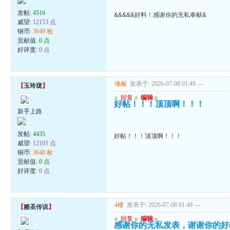
发帖:
4516
&&&&&好料！感谢你的无私奉献&
威望:
12153 点
铜币:
3649 枚
贡献值:
0 点
好评度:
0 点
地板
发表于: 2026-07-08 01:49
---
【
玉玲珑
】
u
回复
u
编辑
u
好帖！！！顶顶啊！！！
新手上路
发帖:
4435
好帖！！！顶顶啊！！！
威望:
12103 点
铜币:
3648 枚
贡献值:
0 点
好评度:
0 点
4楼
发表于: 2026-07-08 01:49
---
【
赌圣传说
】
u
回复
u
编辑
u
感谢你的无私发表，谢谢你的好