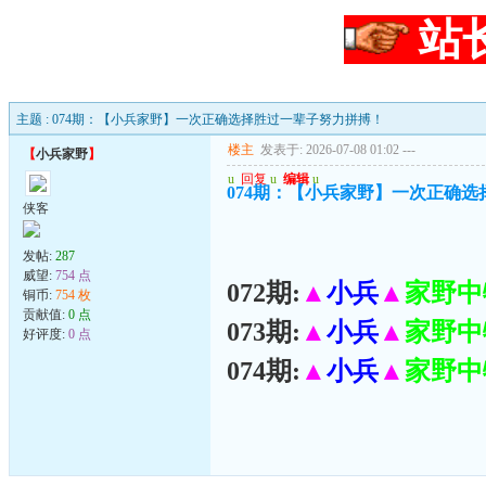
站
主题 : 074期：【小兵家野】一次正确选择胜过一辈子努力拼搏！
楼主
发表于: 2026-07-08 01:02
---
【
小兵家野
】
u
回复
u
编辑
u
074期：【小兵家野】一次正确
侠客
发帖:
287
威望:
754 点
072期:
▲
小兵
▲
家野中
铜币:
754 枚
贡献值:
0 点
073期:
▲
小兵
▲
家野中
好评度:
0 点
074期:
▲
小兵
▲
家野中