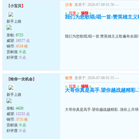
沙发
发表于: 2026-07-08 01:50
---
【
小宝贝
】
u
回复
u
编辑
u
我们为您歌唱;唱一首:赞英雄主义
新手上路
发帖:
8725
我们为您歌唱;唱一首:赞英雄主义歌遍布全国!
威望:
18577 点
铜币:
4518 枚
贡献值:
0 点
好评度:
0 点
板凳
发表于: 2026-07-08 01:55
---
【
给你一次机会
】
u
回复
u
编辑
u
大哥你真是高手.望你越战越精彩.
新手上路
发帖:
4420
大哥你真是高手.望你越战越精彩..顶你上月
威望:
12232 点
铜币:
3735 枚
贡献值:
0 点
好评度:
0 点