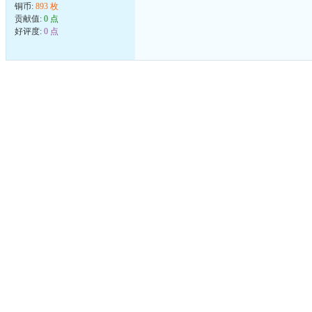
铜币:
893 枚
贡献值:
0 点
好评度:
0 点