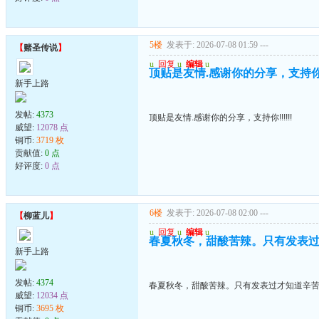
5楼
发表于: 2026-07-08 01:59
---
【
赌圣传说
】
u
回复
u
编辑
u
顶贴是友情.感谢你的分享，支持你!!!
新手上路
发帖:
4373
顶贴是友情.感谢你的分享，支持你!!!!!!
威望:
12078 点
铜币:
3719 枚
贡献值:
0 点
好评度:
0 点
6楼
发表于: 2026-07-08 02:00
---
【
柳蓝儿
】
u
回复
u
编辑
u
春夏秋冬，甜酸苦辣。只有发表
新手上路
发帖:
4374
春夏秋冬，甜酸苦辣。只有发表过才知道辛
威望:
12034 点
铜币:
3695 枚