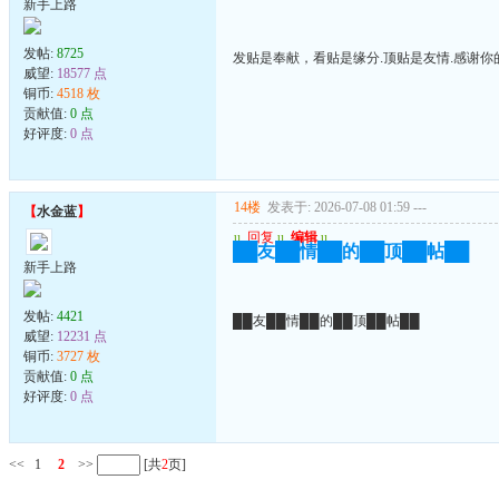
新手上路
发帖:
8725
发贴是奉献，看贴是缘分.顶贴是友情.感谢你的
威望:
18577 点
铜币:
4518 枚
贡献值:
0 点
好评度:
0 点
14楼
发表于: 2026-07-08 01:59
---
【
水金蓝
】
u
回复
u
编辑
u
██友██情██的██顶██帖██
新手上路
发帖:
4421
██友██情██的██顶██帖██
威望:
12231 点
铜币:
3727 枚
贡献值:
0 点
好评度:
0 点
<<
1
2
>>
[共
2
页]