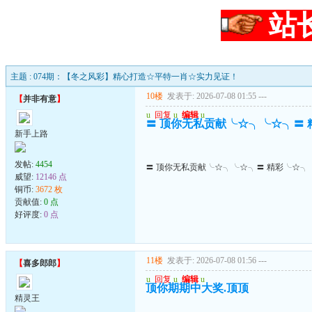
站
主题 : 074期：【冬之风彩】精心打造☆平特一肖☆实力见证！
10楼
发表于: 2026-07-08 01:55
---
【
并非有意
】
u
回复
u
编辑
u
〓 顶你无私贡献╰☆╮╰☆╮〓
新手上路
发帖:
4454
〓 顶你无私贡献╰☆╮╰☆╮〓 精彩╰☆╮
威望:
12146 点
铜币:
3672 枚
贡献值:
0 点
好评度:
0 点
11楼
发表于: 2026-07-08 01:56
---
【
喜多郎郎
】
u
回复
u
编辑
u
顶你期期中大奖.顶顶
精灵王