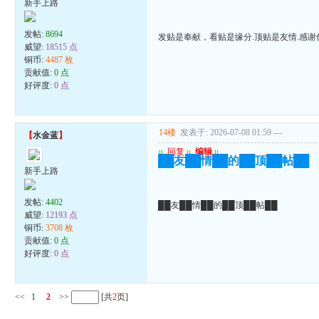
新手上路
发帖:
8694
发贴是奉献，看贴是缘分.顶贴是友情.感谢你
威望:
18515 点
铜币:
4487 枚
贡献值:
0 点
好评度:
0 点
14楼
发表于: 2026-07-08 01:59
---
【
水金蓝
】
u
回复
u
编辑
u
██友██情██的██顶██帖██
新手上路
发帖:
4402
██友██情██的██顶██帖██
威望:
12193 点
铜币:
3708 枚
贡献值:
0 点
好评度:
0 点
<<
1
2
>>
[共
2
页]