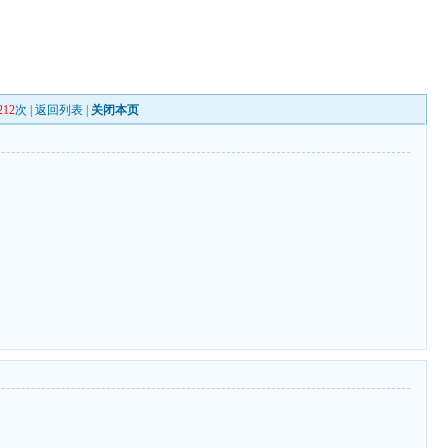
212
次 |
返回列表
|
关闭本页