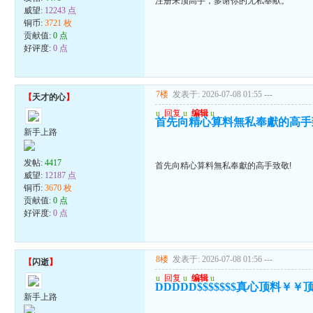
注册来顶高手，多谢你的无私奉献。
威望:
12243 点
铜币:
3721 枚
贡献值:
0 点
好评度:
0 点
7楼
发表于: 2026-07-08 01:55
---
【
天才的心
】
u
回复
u
编辑
u
首先向精心算料無私奉獻的高手
新手上路
发帖:
4417
首先向精心算料無私奉獻的高手致敬!
威望:
12187 点
铜币:
3670 枚
贡献值:
0 点
好评度:
0 点
8楼
发表于: 2026-07-08 01:56
---
【
闪逝
】
u
回复
u
编辑
u
DDDDD$$$$$$$真心顶料￥
新手上路