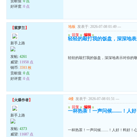
贡献值:
0 点
好评度:
0 点
地板
发表于: 2026-07-08 01:49
---
【
紫萝兰
】
u
回复
u
编辑
u
轻轻的敲打我的饭盘，深深地表
新手上路
发帖:
4261
轻轻的敲打我的饭盘，深深地表示对你的
威望:
11958 点
铜币:
3593 枚
贡献值:
0 点
好评度:
0 点
4楼
发表于: 2026-07-08 01:51
---
【
火爆作者
】
u
回复
u
编辑
u
一杯热茶！一声问候........
新手上路
发帖:
4373
一杯热茶！一声问候........！人好！料好
威望:
11687 点