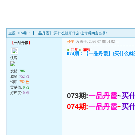
主题 : 074期：【一品丹霞】(买什么就开什么)让你瞬间变富翁!
楼主
发表于: 2026-07-08 01:02
---
【
一品丹霞
】
u
回复
u
编辑
u
074期：【一品丹霞】(买什么就
侠客
发帖:
286
威望:
752 点
铜币:
752 枚
贡献值:
0 点
好评度:
0 点
073期:
一品丹霞
~
买
074期:
一品丹霞
~
买