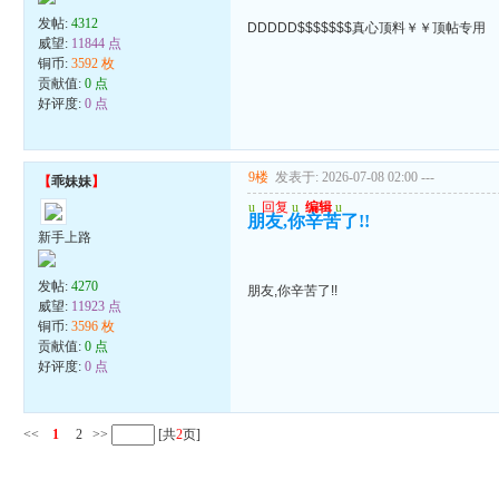
发帖:
4312
DDDDD$$$$$$$真心顶料￥￥顶帖专用
威望:
11844 点
铜币:
3592 枚
贡献值:
0 点
好评度:
0 点
9楼
发表于: 2026-07-08 02:00
---
【
乖妹妹
】
u
回复
u
编辑
u
朋友,你辛苦了!!
新手上路
发帖:
4270
朋友,你辛苦了!!
威望:
11923 点
铜币:
3596 枚
贡献值:
0 点
好评度:
0 点
<<
1
2
>>
[共
2
页]