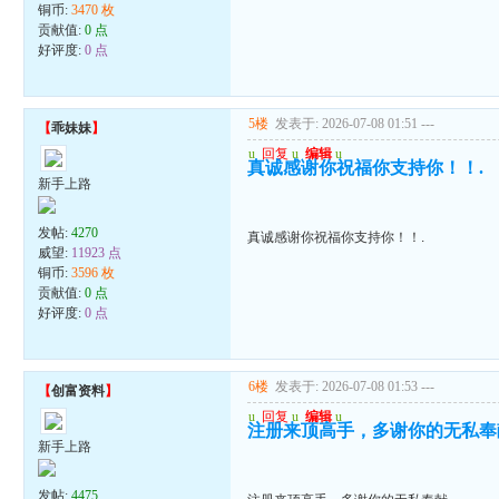
铜币:
3470 枚
贡献值:
0 点
好评度:
0 点
5楼
发表于: 2026-07-08 01:51
---
【
乖妹妹
】
u
回复
u
编辑
u
真诚感谢你祝福你支持你！！.
新手上路
发帖:
4270
真诚感谢你祝福你支持你！！.
威望:
11923 点
铜币:
3596 枚
贡献值:
0 点
好评度:
0 点
6楼
发表于: 2026-07-08 01:53
---
【
创富资料
】
u
回复
u
编辑
u
注册来顶高手，多谢你的无私奉
新手上路
发帖:
4475