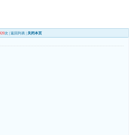
920
次 |
返回列表
|
关闭本页