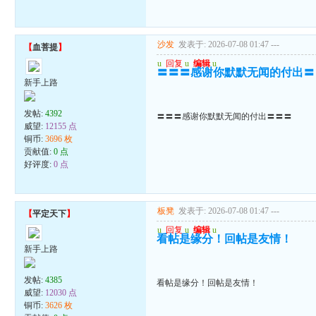
沙发
发表于: 2026-07-08 01:47
---
【
血菩提
】
u
回复
u
编辑
u
〓〓〓感谢你默默无闻的付出〓
新手上路
发帖:
4392
〓〓〓感谢你默默无闻的付出〓〓〓
威望:
12155 点
铜币:
3696 枚
贡献值:
0 点
好评度:
0 点
板凳
发表于: 2026-07-08 01:47
---
【
平定天下
】
u
回复
u
编辑
u
看帖是缘分！回帖是友情！
新手上路
发帖:
4385
看帖是缘分！回帖是友情！
威望:
12030 点
铜币:
3626 枚