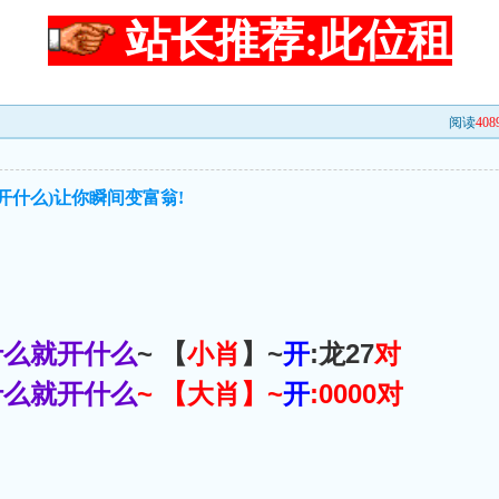
站长推荐:此位租
阅读
408
开什么)让你瞬间变富翁!
什么就开什么
~ 【
小肖
】~
开
:龙27
对
什么就开什么
~ 【
大肖
】~
开
:0000
对