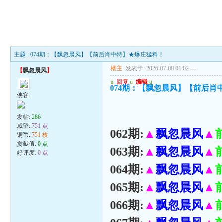
主题 : 074期：【飘忽晨风】【前后肖中特】★爆庄猛料！
楼主
发表于: 2026-07-08 01:02
---
【
飘忽晨风
】
u
回复
u
编辑
u
074期：【飘忽晨风】【前后肖
侠客
发帖:
286
威望:
751 点
062期:
▲
飘忽晨风
▲
铜币:
751 枚
贡献值:
0 点
063期:
▲
飘忽晨风
▲
好评度:
0 点
064期:
▲
飘忽晨风
▲
065期:
▲
飘忽晨风
▲
066期:
▲
飘忽晨风
▲