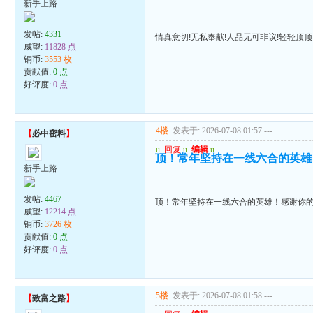
新手上路
发帖:
4331
情真意切!无私奉献!人品无可非议!轻轻顶顶
威望:
11828 点
铜币:
3553 枚
贡献值:
0 点
好评度:
0 点
4楼
发表于: 2026-07-08 01:57
---
【
必中密料
】
u
回复
u
编辑
u
顶！常年坚持在一线六合的英雄
新手上路
发帖:
4467
顶！常年坚持在一线六合的英雄！感谢你
威望:
12214 点
铜币:
3726 枚
贡献值:
0 点
好评度:
0 点
5楼
发表于: 2026-07-08 01:58
---
【
致富之路
】