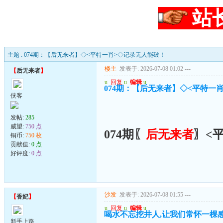
站
主题 : 074期：【后无来者】◇<平特一肖>◇记录无人能破！
楼主
发表于: 2026-07-08 01:02
---
【
后无来者
】
u
回复
u
编辑
u
074期：【后无来者】◇<平特一
侠客
发帖:
285
威望:
750 点
074期〖
后无来者
〗<
铜币:
750 枚
贡献值:
0 点
好评度:
0 点
沙发
发表于: 2026-07-08 01:55
---
【
香妃
】
u
回复
u
编辑
u
喝水不忘挖井人,让我们常怀一棵
新手上路