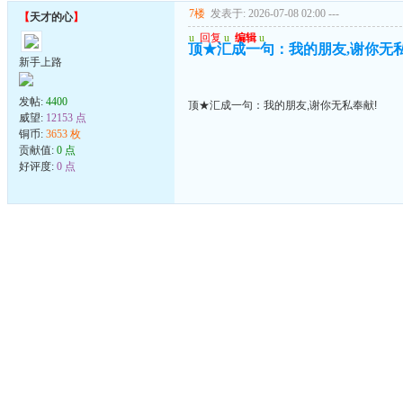
7楼
发表于: 2026-07-08 02:00
---
【
天才的心
】
u
回复
u
编辑
u
顶★汇成一句：我的朋友,谢你无私
新手上路
发帖:
4400
顶★汇成一句：我的朋友,谢你无私奉献!
威望:
12153 点
铜币:
3653 枚
贡献值:
0 点
好评度:
0 点