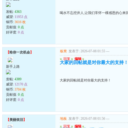
发帖:
4363
喝水不忘挖井人,让我们常怀一棵感恩的心来
威望:
11953 点
铜币:
3616 枚
贡献值:
0 点
好评度:
0 点
板凳
发表于: 2026-07-08 01:55
---
【
给你一次机会
】
u
回复
u
编辑
u
大家的回帖就是对你最大的支持
新手上路
发帖:
4389
大家的回帖就是对你最大的支持！
威望:
12170 点
铜币:
3704 枚
贡献值:
0 点
好评度:
0 点
地板
发表于: 2026-07-08 01:56
---
【
美丽依旧
】
u
回复
u
编辑
u