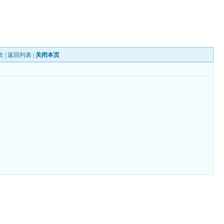
次 |
返回列表
|
关闭本页