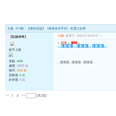
主题 : 074期：【身经百战】《精准杀庄平肖》名震六合界.
10楼
发表于: 2026-07-08 02:01
---
【
红姐传奇
】
u
回复
u
编辑
u
...顶顶顶...顶顶顶...顶顶顶...
新手上路
发帖:
4468
...顶顶顶...顶顶顶...顶顶顶...
威望:
12076 点
铜币:
3668 枚
贡献值:
0 点
好评度:
0 点
<<
1
2
>>
[共
2
页]