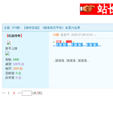
站
主题 : 074期：【身经百战】《精准杀庄平肖》名震六合界.
10楼
发表于: 2026-07-08 02:01
---
【
红姐传奇
】
u
回复
u
编辑
u
...顶顶顶...顶顶顶...顶顶顶...
新手上路
发帖:
4468
...顶顶顶...顶顶顶...顶顶顶...
威望:
12076 点
铜币:
3668 枚
贡献值:
0 点
好评度:
0 点
<<
1
2
>>
[共
2
页]