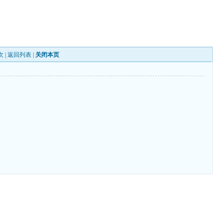
次 |
返回列表
|
关闭本页