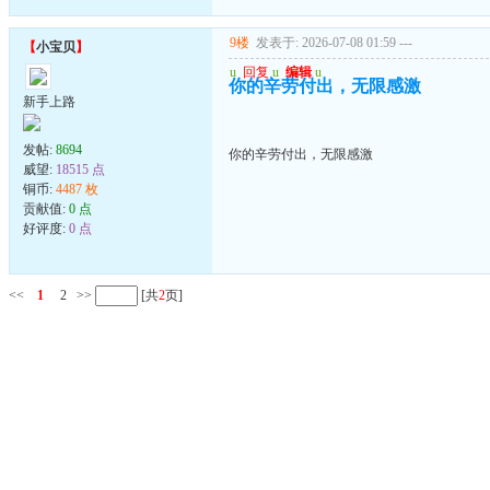
9楼
发表于: 2026-07-08 01:59
---
【
小宝贝
】
u
回复
u
编辑
u
你的辛劳付出，无限感激
新手上路
发帖:
8694
你的辛劳付出，无限感激
威望:
18515 点
铜币:
4487 枚
贡献值:
0 点
好评度:
0 点
<<
1
2
>>
[共
2
页]