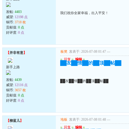
发帖:
4403
我们祝你全家幸福，出入平安！
威望:
12198 点
铜币:
3718 枚
贡献值:
0 点
好评度:
0 点
板凳
发表于: 2026-07-08 01:47
---
【
并非有意
】
u
回复
u
编辑
u
██友██情██的██顶██帖██
新手上路
发帖:
4439
██友██情██的██顶██帖██
威望:
12116 点
铜币:
3657 枚
贡献值:
0 点
好评度:
0 点
地板
发表于: 2026-07-08 01:48
---
【
柳蓝儿
】
u
回复
u
编辑
u