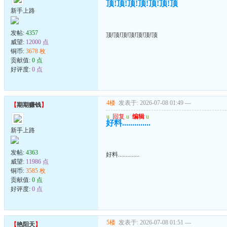
顶!顶!顶!顶!顶!顶!顶
新手上路
发帖:
4357
顶!顶!顶!顶!顶!顶!顶
威望:
12000 点
铜币:
3678 枚
贡献值:
0 点
好评度:
0 点
4楼
发表于: 2026-07-08 01:49
---
【
期期赚钱
】
u
回复
u
编辑
u
好料..............
新手上路
发帖:
4363
好料..............
威望:
11986 点
铜币:
3585 枚
贡献值:
0 点
好评度:
0 点
5楼
发表于: 2026-07-08 01:51
---
【
艳阳天
】