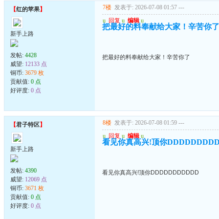
7楼
发表于: 2026-07-08 01:57
---
【
红的苹果
】
u
回复
u
编辑
u
把最好的料奉献给大家！辛苦你
新手上路
发帖:
4428
把最好的料奉献给大家！辛苦你了
威望:
12133 点
铜币:
3679 枚
贡献值:
0 点
好评度:
0 点
8楼
发表于: 2026-07-08 01:59
---
【
君子特区
】
u
回复
u
编辑
u
看见你真高兴!顶你DDDDDDDDD
新手上路
发帖:
4390
看见你真高兴!顶你DDDDDDDDDDD
威望:
12069 点
铜币:
3671 枚
贡献值:
0 点
好评度:
0 点