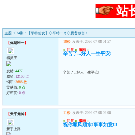
站
主题 : 074期：【平特仙女】◇平特一肖◇脱贫致富！
10楼
发表于: 2026-07-08 01:57
---
【
你是唯一
】
u
回复
u
编辑
u
辛苦了...好人一生平安!
精灵王
发帖:
4477
辛苦了...好人一生平安!
威望:
12166 点
铜币:
3686 枚
贡献值:
0 点
好评度:
0 点
11楼
发表于: 2026-07-08 02:00
---
【
天平元帅
】
u
回复
u
编辑
u
祝你顺风顺水!事事如意!!!
新手上路