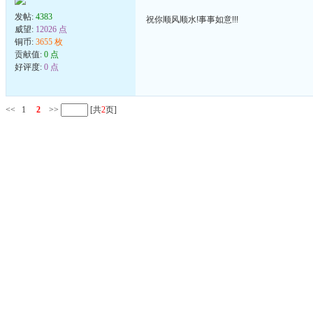
发帖:
4383
祝你顺风顺水!事事如意!!!
威望:
12026 点
铜币:
3655 枚
贡献值:
0 点
好评度:
0 点
<<
1
2
>>
[共
2
页]