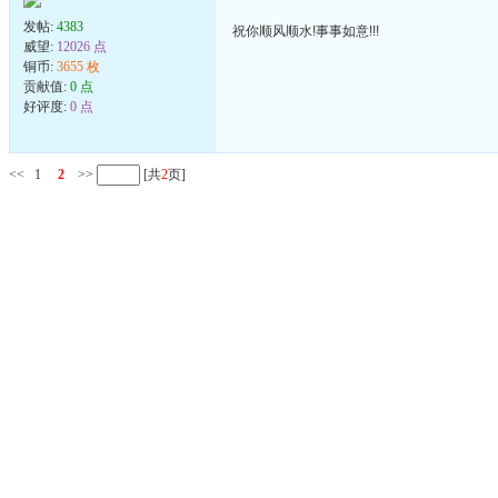
发帖:
4383
祝你顺风顺水!事事如意!!!
威望:
12026 点
铜币:
3655 枚
贡献值:
0 点
好评度:
0 点
<<
1
2
>>
[共
2
页]