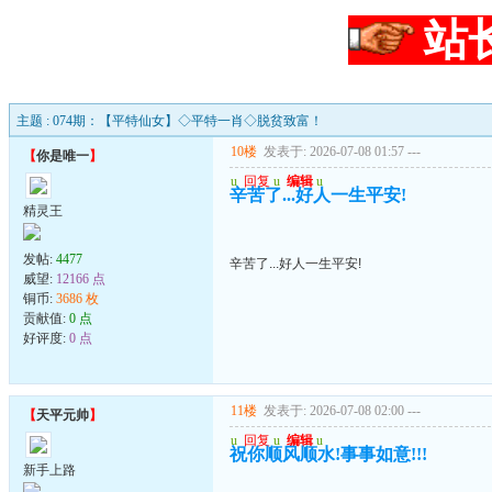
站
主题 : 074期：【平特仙女】◇平特一肖◇脱贫致富！
10楼
发表于: 2026-07-08 01:57
---
【
你是唯一
】
u
回复
u
编辑
u
辛苦了...好人一生平安!
精灵王
发帖:
4477
辛苦了...好人一生平安!
威望:
12166 点
铜币:
3686 枚
贡献值:
0 点
好评度:
0 点
11楼
发表于: 2026-07-08 02:00
---
【
天平元帅
】
u
回复
u
编辑
u
祝你顺风顺水!事事如意!!!
新手上路