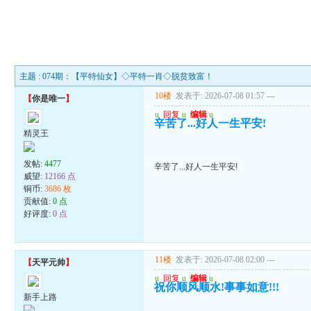
主题 : 074期：【平特仙女】◇平特一肖◇脱贫致富！
10楼
发表于: 2026-07-08 01:57
---
【
你是唯一
】
u
回复
u
编辑
u
辛苦了...好人一生平安!
精灵王
发帖:
4477
辛苦了...好人一生平安!
威望:
12166 点
铜币:
3686 枚
贡献值:
0 点
好评度:
0 点
11楼
发表于: 2026-07-08 02:00
---
【
天平元帅
】
u
回复
u
编辑
u
祝你顺风顺水!事事如意!!!
新手上路