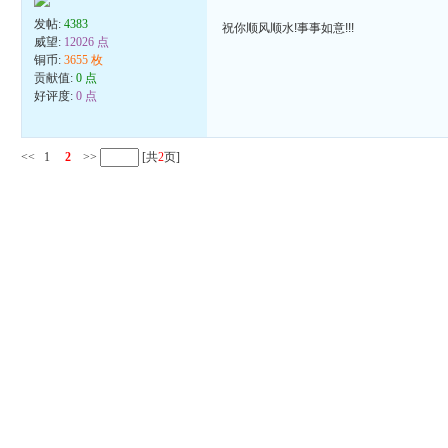
发帖:
4383
祝你顺风顺水!事事如意!!!
威望:
12026 点
铜币:
3655 枚
贡献值:
0 点
好评度:
0 点
<<
1
2
>>
[共
2
页]