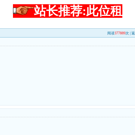
站长推荐:此位租
阅读
377889
次 |